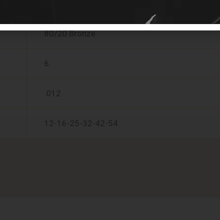
Light
80/20 Bronze
6
.012
12-16-25-32-42-54