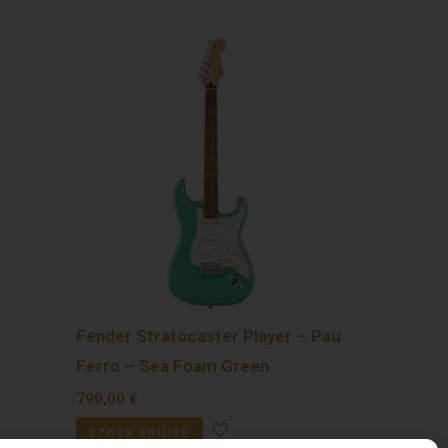
Fender Stratocaster Player – Pau
Ferro – Sea Foam Green
790,00
€
STOCK ÉPUISÉ