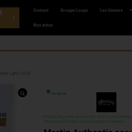
Contact
Groupe Loops
Les Univers
E
Nos actus
onze Light 12/54
En stock
Produit disponible en livraison¹ sous 3 jours ouvrés,
des aujourd’hui dans notre magasin a Trégueux.