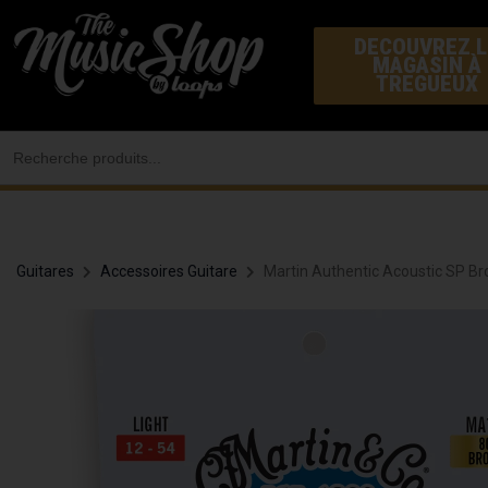
Aller
DECOUVREZ L
au
MAGASIN À
contenu
TREGUEUX
Search
for:
Guitares
Accessoires Guitare
Martin Authentic Acoustic SP Br