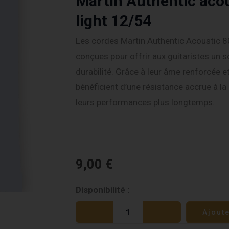
Martin Authentic aco
light 12/54
Les cordes Martin Authentic Acoustic 8
conçues pour offrir aux guitaristes un s
durabilité. Grâce à leur âme renforcée et
bénéficient d’une résistance accrue à l
leurs performances plus longtemps.
9,00
€
quantité
Disponibilité :
de
Ajout
Martin