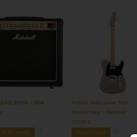
ll DSL20 CR – 20W
Fender Telecaster 75th
Anniversary – Diamond
€
750,00
€
ER AU PANIER
STOCK ÉPUISÉ