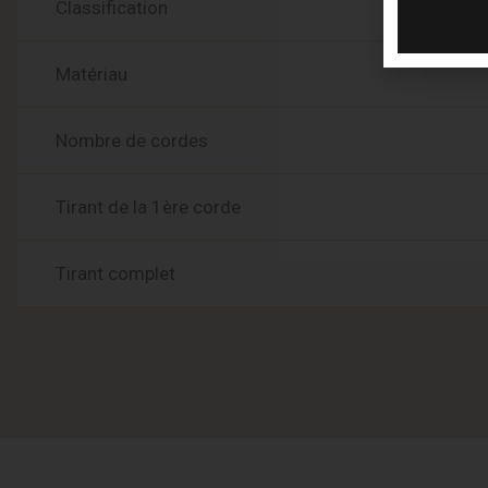
Classification
Matériau
Nombre de cordes
Tirant de la 1ère corde
Tirant complet