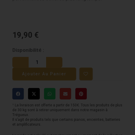
19,90
€
quantité
Disponibilité :
de
Elixir
Ajouter Au Panier
Nanoweb
bronze
custom
light
¹ La livraison est offerte a partir de 150€. Tous les produits de plus
de 30 kg sont à retirer uniquement dans notre magasin à
13/56
Trégueux.
Il s’agit de produits tels que certains pianos, enceintes, batteries
et amplificateurs.