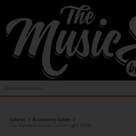
Aller
au
contenu
Search
for:
Guitares
Accessoires Guitare
Elixir Nanoweb Bronze Custom Light 13/56