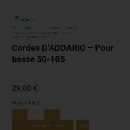
En stock
Produit disponible en livraison¹ sous 3
jours ouvrés, ou des aujourd’hui dans
notre magasin a Trégueux.
Cordes D’ADDARIO – Pour
basse 50-105
29,00
€
quantité
Disponibilité :
de
Cordes
Ajouter Au Panier
D'ADDARIO