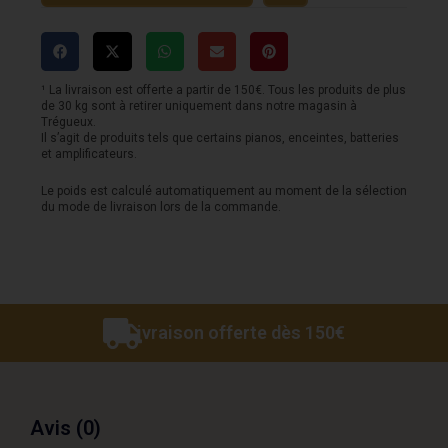
-
Pour
basse
¹ La livraison est offerte a partir de 150€. Tous les produits de plus
de 30 kg sont à retirer uniquement dans notre magasin à
50-
Trégueux.
Il s’agit de produits tels que certains pianos, enceintes, batteries
105
et amplificateurs.
Le poids est calculé automatiquement au moment de la sélection
du mode de livraison lors de la commande.
Livraison offerte dès 150€
Avis (0)