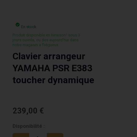
En stock
Produit disponible en livraison¹ sous 3
jours ouvrés, ou des aujourd’hui dans
notre magasin a Trégueux.
Clavier arrangeur
YAMAHA PSR E383
toucher dynamique
239,00
€
quantité
Disponibilité :
de