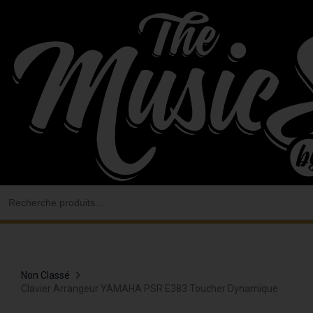
Aller
au
contenu
Search
for:
Non Classé
Clavier Arrangeur YAMAHA PSR E383 Toucher Dynamique