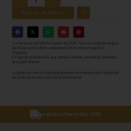
Clavier
Ajouter Au Panier
arrangeur
YAMAHA
PSR
E383
¹ La livraison est offerte a partir de 150€. Tous les produits de plus
de 30 kg sont à retirer uniquement dans notre magasin à
toucher
Trégueux.
Il s’agit de produits tels que certains pianos, enceintes, batteries
dynamique
et amplificateurs.
Le poids est calculé automatiquement au moment de la sélection
du mode de livraison lors de la commande.
Livraison offerte dès 150€