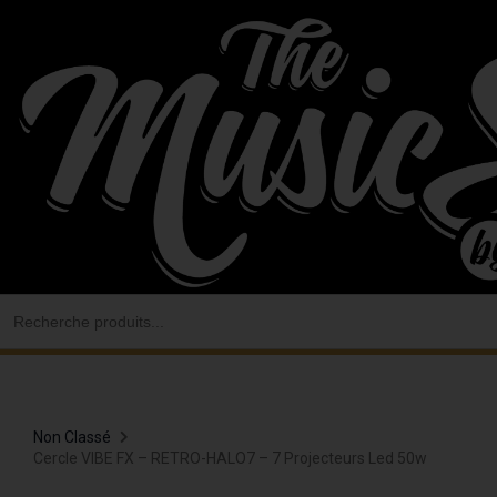
Aller
au
contenu
Search
for:
Non Classé
Cercle VIBE FX – RETRO-HALO7 – 7 Projecteurs Led 50w