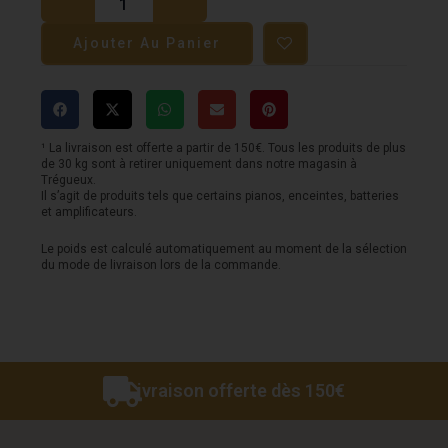
Cercle
Ajouter Au Panier
VIBE
FX
-
RETRO-
¹ La livraison est offerte a partir de 150€. Tous les produits de plus
de 30 kg sont à retirer uniquement dans notre magasin à
HALO7
Trégueux.
Il s’agit de produits tels que certains pianos, enceintes, batteries
-
et amplificateurs.
7
Le poids est calculé automatiquement au moment de la sélection
Projecteurs
du mode de livraison lors de la commande.
Led
50w
Livraison offerte dès 150€