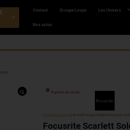
Contact
Groupe Loops
Les Univers
E
Nos actus
ation
Rupture de stock
Contactez-nous
par mail ou par téléphone pour co
Focusrite Scarlett So