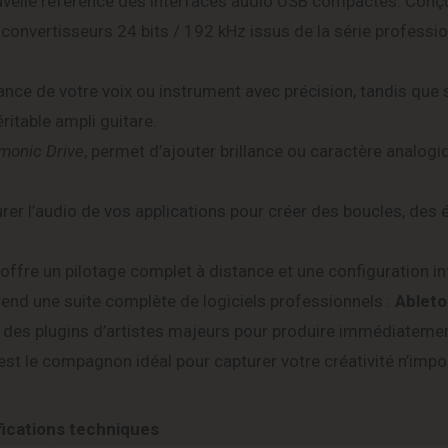
uvelle référence des interfaces audio USB compactes. Conç
e convertisseurs 24 bits / 192 kHz issus de la série professi
nce de votre voix ou instrument avec précision, tandis que 
ritable ampli guitare.
monic Drive
, permet d’ajouter brillance ou caractère analogi
rer l’audio de vos applications pour créer des boucles, des 
offre un pilotage complet à distance et une configuration int
rend une suite complète de logiciels professionnels :
Ableto
ue des plugins d’artistes majeurs pour produire immédiatemen
est le compagnon idéal pour capturer votre créativité n’impo
fications techniques