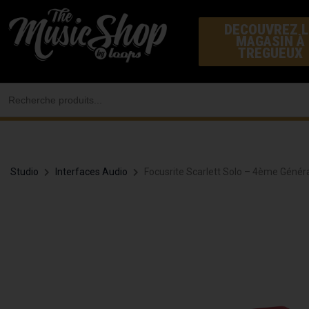
Aller
DECOUVREZ L
au
MAGASIN À
contenu
TREGUEUX
Search
for:
Studio
Interfaces Audio
Focusrite Scarlett Solo – 4ème Génér