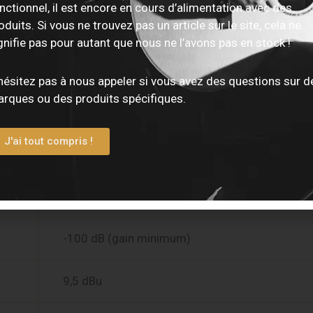
nctionnel, il est encore en cours d’alimentation avec des
2 × symétriques TRS
oduits. Si vous ne trouvez pas un article sur le site, cela ne
gnifie pas pour autant que nous ne l’avons pas en stock !
1 × jack 6,35 mm avec amplification dédiée
hésitez pas à nous appeler si vous avez des questions sur d
rques ou des produits spécifiques.
Oui, via entrées virtuelles
J'ai tout compris !
20 Hz – 20 kHz ±0,06 dB
113 dB (A-weighted)
-100 dB (gain minimum)
9,5 dBu