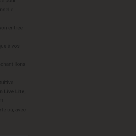
ue pour
onnelle
son entrée
que à vos
échantillons
uitive.
n Live Lite
,
t.
rte où, avec