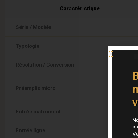
Caractéristique
Série / Modèle
Typologie
Résolution / Conversion
B
n
Préamplis micro
v
Entrée instrument
No
ch
Entrée ligne
Ve