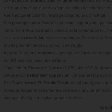
La
Focusrite Scarlett Solo (4ᵉ génération)
incarne la no
offrir un son d’une pureté exceptionnelle, elle bénéficie d
RedNet
, garantissant une plage dynamique de
120 dB
.
Son préampli micro Scarlett redessiné capture chaque nua
instrument
Hi-Z
restitue la chaleur et la dynamique d’un vé
Le nouveau
mode Air
, avec ses variantes
Presence
et
Har
prises pour un rendu de console de studio.
Avec la fonction
Loopback
, vous pouvez facilement captu
ou diffuser vos sessions en ligne.
L’application
Focusrite Control 2
(PC, Mac, iOS, Android) 
Livrée avec la
Hitmaker Expansion
, cette interface comp
Pro Tools Intro+
,
FL Studio Producer (6 mois)
, ainsi q
Robuste, élégante et alimentée en USB-C, la Scarlett Solo 
une qualité digne des plus grands studios.
Spéci