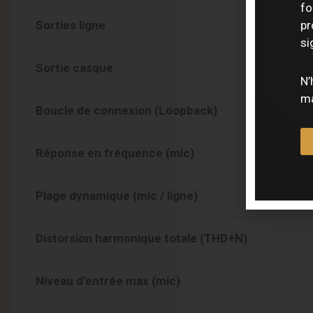
fo
Sorties ligne
pr
si
Sortie casque
N’
ma
Boucle de connexion (Loopback)
Réponse en fréquence (mic)
Plage dynamique (mic / ligne)
Distorsion harmonique totale (THD+N)
Niveau d’entrée max (mic)