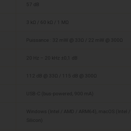
57 dB
3 kΩ / 60 kΩ / 1 MΩ
Puissance : 32 mW @ 33Ω / 22 mW @ 300Ω
20 Hz – 20 kHz ±0,1 dB
112 dB @ 33Ω / 115 dB @ 300Ω
USB-C (bus-powered, 900 mA)
Windows (Intel / AMD / ARM64), macOS (Intel /
Silicon)