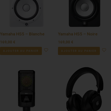
Yamaha HS5 – Blanche
Yamaha HS5 – Noire
169,00
€
169,00
€
AJOUTER AU PANIER
AJOUTER AU PANIER