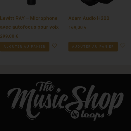
Lewitt RAY – Microphone
Adam Audio H200
avec autofocus pour voix
169,00
€
299,00
€
AJOUTER AU PANIER
AJOUTER AU PANIER