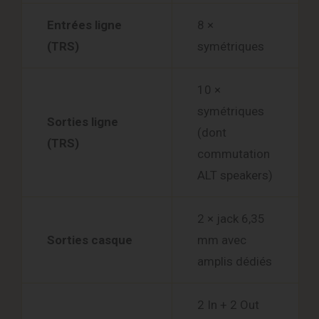
Entrées ligne
8 ×
(TRS)
symétriques
10 ×
symétriques
Sorties ligne
(dont
(TRS)
commutation
ALT speakers)
2 × jack 6,35
Sorties casque
mm avec
amplis dédiés
2 In + 2 Out