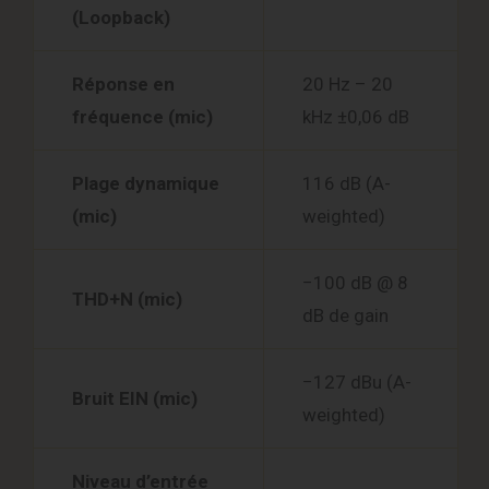
(Loopback)
Réponse en
20 Hz – 20
fréquence (mic)
kHz ±0,06 dB
Plage dynamique
116 dB (A-
(mic)
weighted)
−100 dB @ 8
THD+N (mic)
dB de gain
−127 dBu (A-
Bruit EIN (mic)
weighted)
Niveau d’entrée