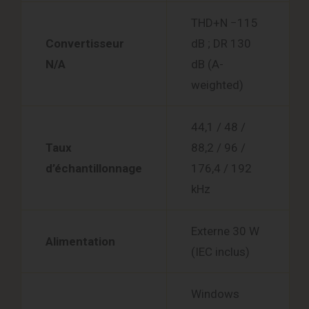
THD+N −115
Convertisseur
dB ; DR 130
N/A
dB (A-
weighted)
44,1 / 48 /
Taux
88,2 / 96 /
d’échantillonnage
176,4 / 192
kHz
Externe 30 W
Alimentation
(IEC inclus)
Windows