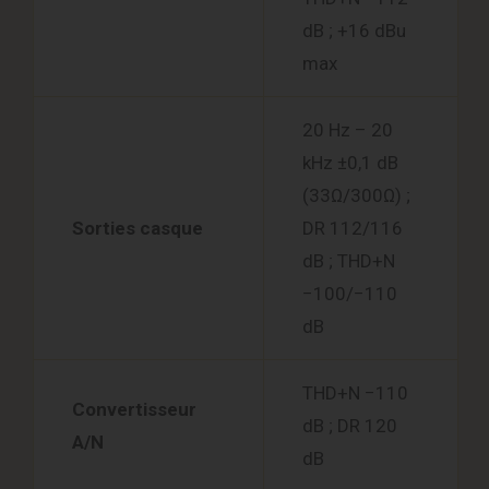
dB ; +16 dBu
max
20 Hz – 20
kHz ±0,1 dB
(33Ω/300Ω) ;
Sorties casque
DR 112/116
dB ; THD+N
−100/−110
dB
THD+N −110
Convertisseur
dB ; DR 120
A/N
dB