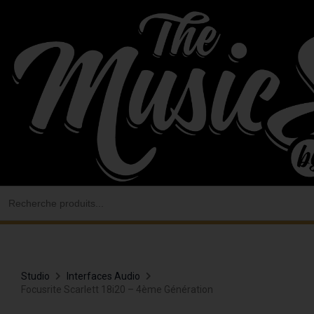
Aller
au
contenu
Search
for:
Studio
Interfaces Audio
Focusrite Scarlett 18i20 – 4ème Génération