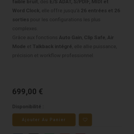
faible bruit
, des
E/S ADAT, S/PDIF, MIDI et
Word Clock
, elle offre jusqu’à
26 entrées et 26
sorties
pour les configurations les plus
complexes.
Grâce aux fonctions
Auto Gain
,
Clip Safe
,
Air
Mode
et
Talkback intégré
, elle allie puissance,
précision et workflow professionnel.
699,00
€
quantité
Disponibilité :
de
Ajouter Au Panier
Focusrite
Scarlett