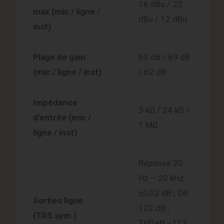
16 dBu / 22
max (mic / ligne /
dBu / 12 dBu
inst)
Plage de gain
69 dB / 69 dB
(mic / ligne / inst)
/ 62 dB
Impédance
3 kΩ / 24 kΩ /
d’entrée (mic /
1 MΩ
ligne / inst)
Réponse 20
Hz – 20 kHz
±0,02 dB ; DR
Sorties ligne
122 dB ;
(TRS sym.)
THD+N −112