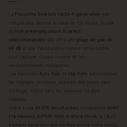
La
Focusrite Scarlett 18i20 4ᵉ génération
est
conçue pour devenir le cœur de ton studio. Dotée
de
huit préamplis micro Scarlett
télécommandés
, elle offre une
plage de gain de
69 dB
et une transparence sonore remarquable
pour capturer chaque nuance de tes
enregistrements multipistes.
Les fonctions
Auto Gain
et
Clip Safe
automatisent
les réglages de niveau, assurant des prises sans
écrêtage, même dans les sessions les plus
intenses.
Grâce à ses
26 E/S simultanées
, comprenant
ADAT
(16 canaux)
,
S/PDIF
,
MIDI
et
Word Clock
, le 18i20
s’adapte aussi bien aux configurations home studio