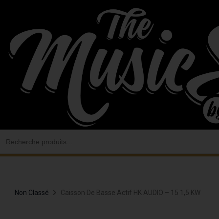
Aller
au
contenu
Search
for:
Non Classé
Caisson De Basse Actif HK AUDIO – 15 1,5 KW