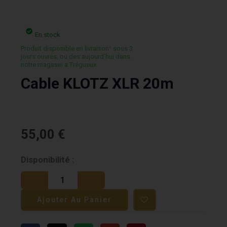
En stock
Produit disponible en livraison¹ sous 3
jours ouvrés, ou des aujourd’hui dans
notre magasin a Trégueux.
Cable KLOTZ XLR 20m
55,00
€
quantité
Disponibilité :
de
Cable
Ajouter Au Panier
KLOTZ
XLR