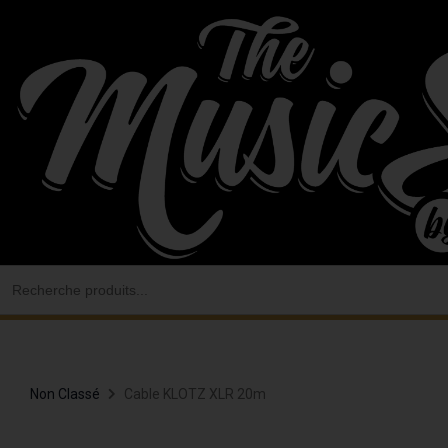
Aller
au
contenu
Search
for:
Non Classé
Cable KLOTZ XLR 20m