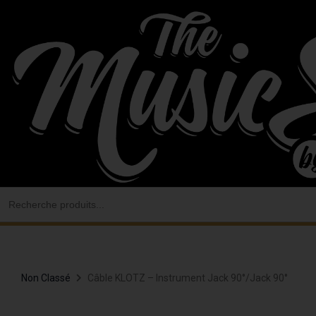
Aller
au
contenu
Search
for:
Non Classé
Câble KLOTZ – Instrument Jack 90°/Jack 90°