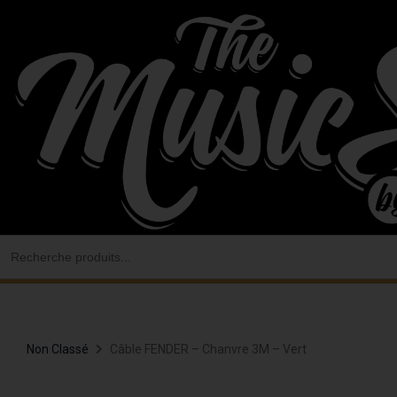
Aller
au
contenu
Search
for:
Non Classé
Câble FENDER – Chanvre 3M – Vert