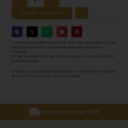
Câble
Ajouter Au Panier
FENDER
-
Chanvre
3M
¹ La livraison est offerte a partir de 150€. Tous les produits de plus
de 30 kg sont à retirer uniquement dans notre magasin à
-
Trégueux.
Il s’agit de produits tels que certains pianos, enceintes, batteries
Vert
et amplificateurs.
Le poids est calculé automatiquement au moment de la sélection
du mode de livraison lors de la commande.
Livraison offerte dès 150€