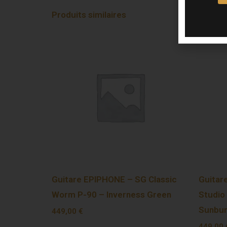
Produits similaires
Guitare EPIPHONE – SG Classic
Guitar
Worm P-90 – Inverness Green
Studio
Sunbur
449,00
€
449,00