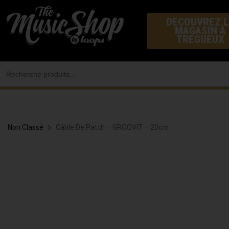
Aller
DECOUVREZ L
au
MAGASIN À
contenu
TREGUEUX
Search
for:
Non Classé
Câble De Patch – GROOVIT – 20cm