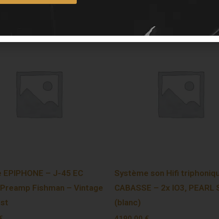
e EPIPHONE – J-45 EC
Système son Hifi triphoniq
 Preamp Fishman – Vintage
CABASSE – 2x IO3, PEARL
st
(blanc)
€
4190,00
€