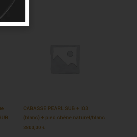
ue
CABASSE PEARL SUB + IO3
 SUB
(blanc) + pied chêne naturel/blanc
3800,00
€