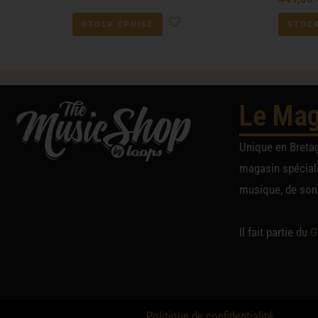
STOCK ÉPUISÉ
STOCK
Le Mag
Unique en Breta
magasin spéciali
musique, de sono
Il fait partie du
G
Politique de confidentialité