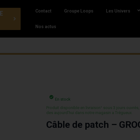
Contact
Groupe Loops
Les Univers
E
Nos actus
En stock
Produit disponible en livraison¹ sous 3 jours ouvrés,
des aujourd’hui dans notre magasin a Trégueux.
Câble de patch – GR