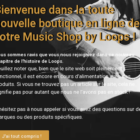
Livraison offerte dès 150€
ienvenue dans la toute
ouvelle boutique en ligne de
otre Music Shop by Loops !
us sommes ravis que vous nous rejoigniez dans ce nouveau
apitre de l'histoire de Loops.
uillez noter que, bien que le site web soit pleinement
nctionnel, il est encore en cours d’alimentation avec des
oduits. Si vous ne trouvez pas un article sur le site, cela ne
Vous devez être
connecté
pour publier un avis.
gnifie pas pour autant que nous ne l’avons pas en stock !
hésitez pas à nous appeler si vous avez des questions sur d
rques ou des produits spécifiques.
J'ai tout compris !