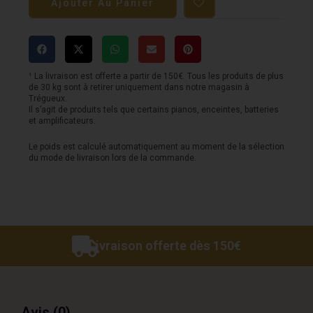
Ajouter Au Panier
BOSS
-
Pour
guitare
¹ La livraison est offerte a partir de 150€. Tous les produits de plus
de 30 kg sont à retirer uniquement dans notre magasin à
-
Trégueux.
Il s’agit de produits tels que certains pianos, enceintes, batteries
Jack
et amplificateurs.
-
Le poids est calculé automatiquement au moment de la sélection
Orange
du mode de livraison lors de la commande.
-
3M
Livraison offerte dès 150€
Avis (0)