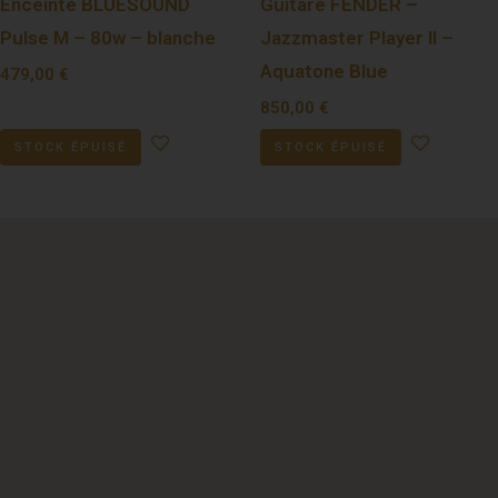
Enceinte BLUESOUND
Guitare FENDER –
Pulse M – 80w – blanche
Jazzmaster Player II –
Aquatone Blue
479,00
€
850,00
€
STOCK ÉPUISÉ
STOCK ÉPUISÉ