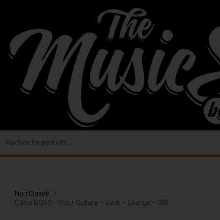
Aller
au
contenu
Search
for:
Non Classé
Câble BOSS – Pour Guitare – Jack – Orange – 3M