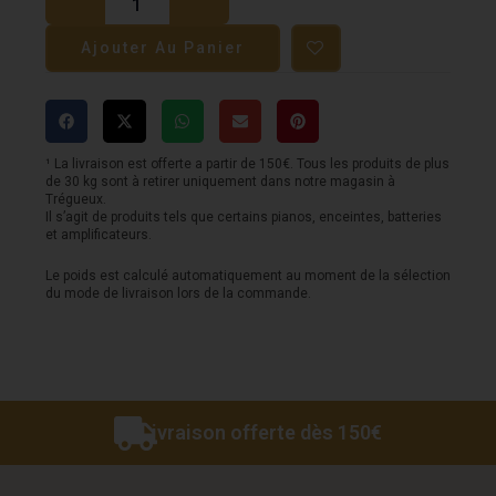
Bloc
Ajouter Au Panier
d'alimentation
CALINE
-
10
¹ La livraison est offerte a partir de 150€. Tous les produits de plus
de 30 kg sont à retirer uniquement dans notre magasin à
sorties
Trégueux.
Il s’agit de produits tels que certains pianos, enceintes, batteries
CP-
et amplificateurs.
207
Le poids est calculé automatiquement au moment de la sélection
du mode de livraison lors de la commande.
Livraison offerte dès 150€