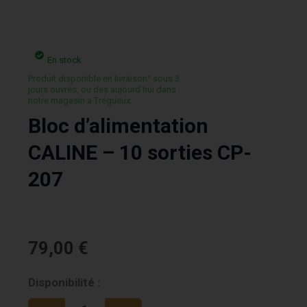
En stock
Produit disponible en livraison¹ sous 3
jours ouvrés, ou des aujourd’hui dans
notre magasin a Trégueux.
Bloc d’alimentation
CALINE – 10 sorties CP-
207
79,00
€
quantité
Disponibilité :
de