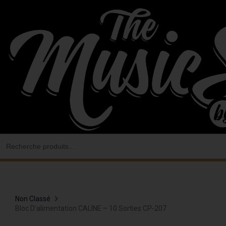
Aller
au
contenu
Search
for:
Non Classé
Bloc D’alimentation CALINE – 10 Sorties CP-207