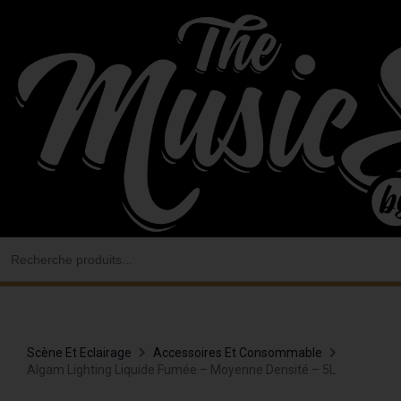
Aller
au
contenu
Search
for:
Scène Et Eclairage
Accessoires Et Consommable
Algam Lighting Liquide Fumée – Moyenne Densité – 5L