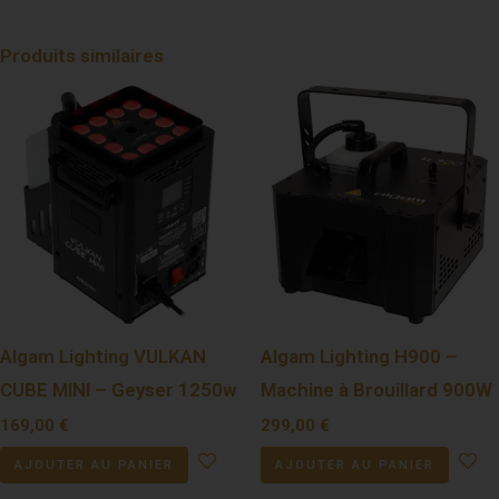
Produits similaires
Algam Lighting VULKAN
Algam Lighting H900 –
CUBE MINI – Geyser 1250w
Machine à Brouillard 900W
169,00
€
299,00
€
AJOUTER AU PANIER
AJOUTER AU PANIER