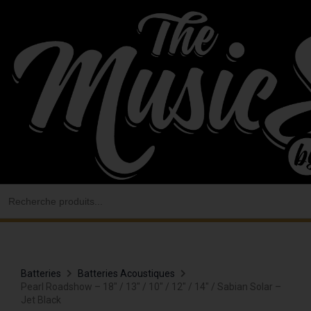
Aller
au
contenu
Search
for:
Batteries
Batteries Acoustiques
Pearl Roadshow – 18″ / 13″ / 10″ / 12″ / 14″ / Sabian Solar –
Jet Black