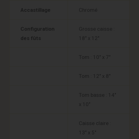
Accastillage
Chromé
Configuration
Grosse caisse :
des fûts
18″ x 12″
Tom : 10″ x 7″
Tom : 12″ x 8″
Tom basse : 14″
x 10″
Caisse claire :
13″ x 5″