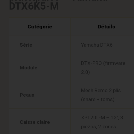
DTX6K5-M
Catégorie
Détails
Série
Yamaha DTX6
DTX-PRO (firmware
Module
2.0)
Mesh Remo 2 plis
Peaux
(snare + toms)
XP120L-M – 12″, 3
Caisse claire
piezos, 2 zones