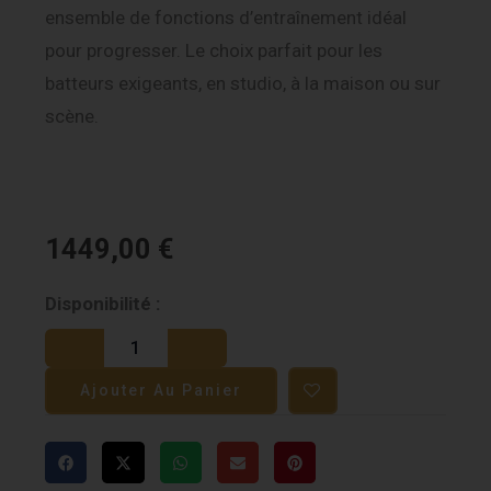
ensemble de fonctions d’entraînement idéal
pour progresser. Le choix parfait pour les
batteurs exigeants, en studio, à la maison ou sur
scène.
1449,00
€
quantité
Disponibilité :
de
Yamaha
Ajouter Au Panier
DTX6
K5
Maillé