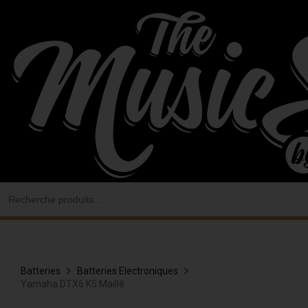
Aller
au
contenu
Search
for:
Batteries
Batteries Electroniques
Yamaha DTX6 K5 Maillé