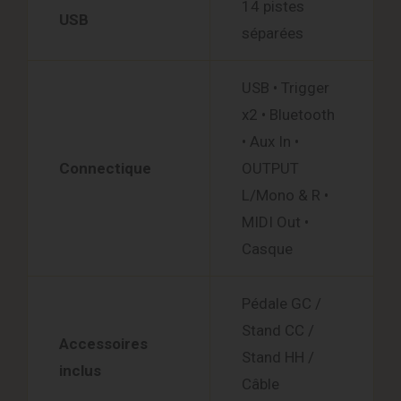
14 pistes
USB
séparées
USB • Trigger
x2 • Bluetooth
• Aux In •
Connectique
OUTPUT
L/Mono & R •
MIDI Out •
Casque
Pédale GC /
Stand CC /
Accessoires
Stand HH /
inclus
Câble