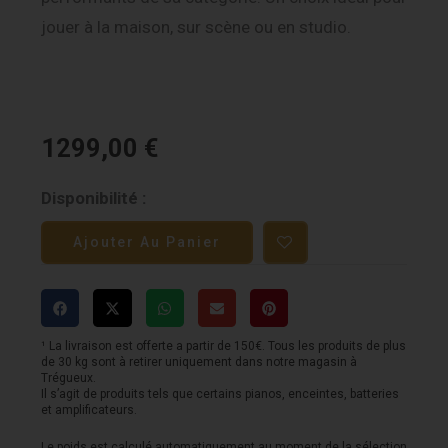
jouer à la maison, sur scène ou en studio.
1299,00
€
quantité
Disponibilité :
de
Ajouter Au Panier
NUX
DM-
8
-
¹ La livraison est offerte a partir de 150€. Tous les produits de plus
de 30 kg sont à retirer uniquement dans notre magasin à
Maillé
Trégueux.
Il s’agit de produits tels que certains pianos, enceintes, batteries
et amplificateurs.
Le poids est calculé automatiquement au moment de la sélection