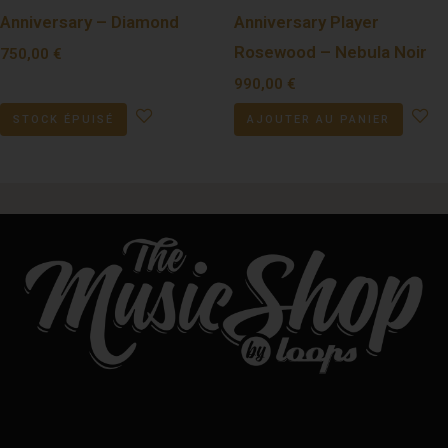
Anniversary – Diamond
Anniversary Player
Rosewood – Nebula Noir
750,00
€
990,00
€
STOCK ÉPUISÉ
AJOUTER AU PANIER