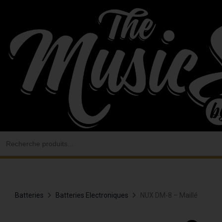
Aller
au
contenu
Search
for:
Batteries
Batteries Electroniques
NUX DM-8 – Maillé