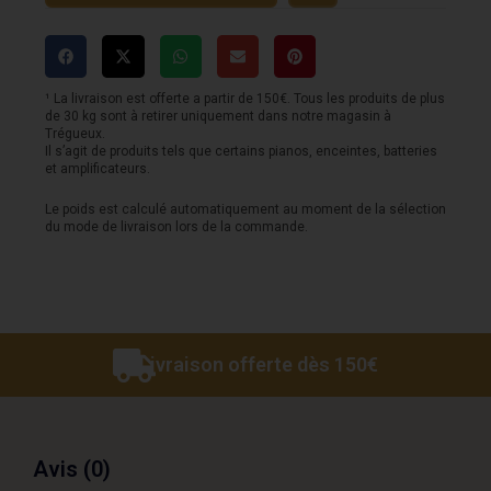
-
Type
PB
¹ La livraison est offerte a partir de 150€. Tous les produits de plus
de 30 kg sont à retirer uniquement dans notre magasin à
-
Trégueux.
Il s’agit de produits tels que certains pianos, enceintes, batteries
SPB600
et amplificateurs.
-
Le poids est calculé automatiquement au moment de la sélection
Black
du mode de livraison lors de la commande.
Livraison offerte dès 150€
Avis (0)