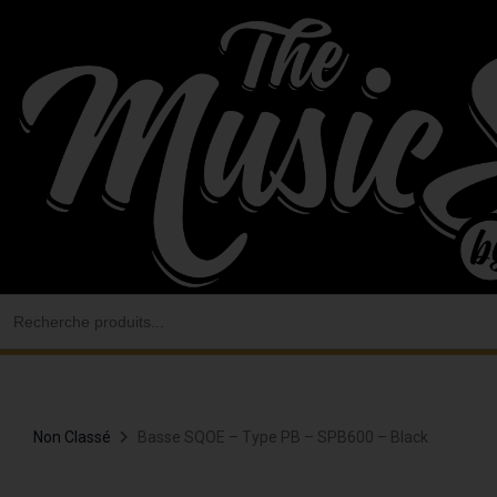
Aller
au
contenu
Search
for:
Non Classé
Basse SQOE – Type PB – SPB600 – Black