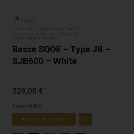
En stock
Produit disponible en livraison¹ sous 3
jours ouvrés, ou des aujourd’hui dans
notre magasin a Trégueux.
Basse SQOE – Type JB –
SJB600 – White
229,00
€
quantité
Disponibilité :
de
Ajouter Au Panier
Basse
SQOE