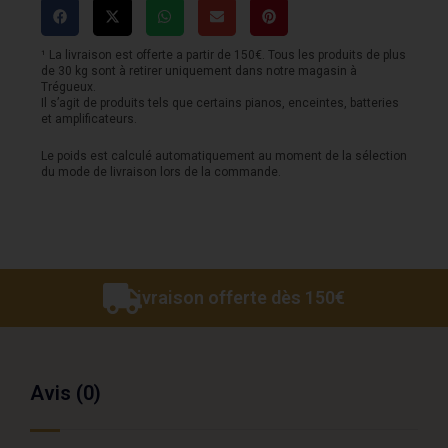
-
Type
¹ La livraison est offerte a partir de 150€. Tous les produits de plus
de 30 kg sont à retirer uniquement dans notre magasin à
JB
Trégueux.
Il s’agit de produits tels que certains pianos, enceintes, batteries
-
et amplificateurs.
SJB600
Le poids est calculé automatiquement au moment de la sélection
du mode de livraison lors de la commande.
-
White
Livraison offerte dès 150€
Avis (0)