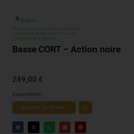
En stock
Produit disponible en livraison¹ sous 3
jours ouvrés, ou des aujourd’hui dans
notre magasin a Trégueux.
Basse CORT – Action noire
249,00
€
quantité
Disponibilité :
de
Ajouter Au Panier
Basse
CORT
-