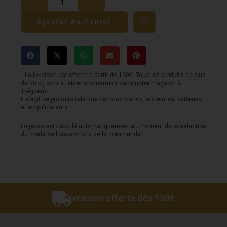
Barre
Ajouter Au Panier
VIBE
FX
-
RETRO-
¹ La livraison est offerte a partir de 150€. Tous les produits de plus
de 30 kg sont à retirer uniquement dans notre magasin à
FLASH6
Trégueux.
Il s’agit de produits tels que certains pianos, enceintes, batteries
-
et amplificateurs.
6
Le poids est calculé automatiquement au moment de la sélection
Projecteurs
du mode de livraison lors de la commande.
Led
30w
Livraison offerte dès 150€