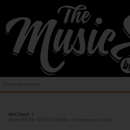
Aller
au
contenu
Search
for:
Non Classé
Barre VIBE FX – RETRO-FLASH6 – 6 Projecteurs Led 30w