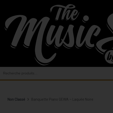
Aller
au
contenu
Search
for:
Non Classé
Banquette Piano GEWA – Laquée Noire