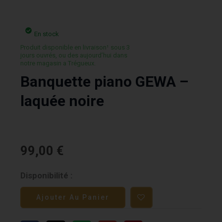
En stock
Produit disponible en livraison¹ sous 3
jours ouvrés, ou des aujourd’hui dans
notre magasin a Trégueux.
Banquette piano GEWA –
laquée noire
99,00
€
quantité
Disponibilité :
de
Ajouter Au Panier
Banquette
piano