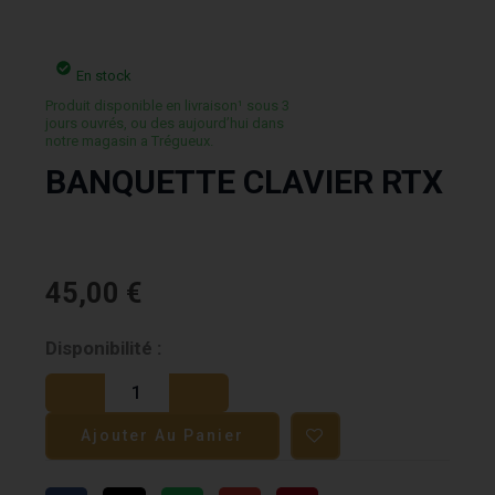
En stock
Produit disponible en livraison¹ sous 3
jours ouvrés, ou des aujourd’hui dans
notre magasin a Trégueux.
BANQUETTE CLAVIER RTX
45,00
€
quantité
Disponibilité :
de
BANQUETTE
Ajouter Au Panier
CLAVIER
RTX