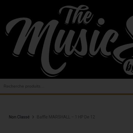
Aller
au
contenu
Search
for:
Non Classé
Baffle MARSHALL – 1 HP De 12