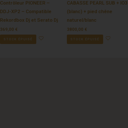
Contrôleur PIONEER –
CABASSE PEARL SUB + IO3
DDJ-XP2 – Compatible
(blanc) + pied chêne
Rekordbox Dj et Serato Dj
naturel/blanc
369,00
€
3800,00
€
STOCK ÉPUISÉ
STOCK ÉPUISÉ