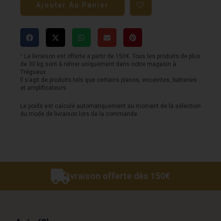
Ajouter Au Panier
Baffle
MARSHALL
-
1
¹ La livraison est offerte a partir de 150€. Tous les produits de plus
de 30 kg sont à retirer uniquement dans notre magasin à
HP
Trégueux.
Il s’agit de produits tels que certains pianos, enceintes, batteries
de
et amplificateurs.
12
Le poids est calculé automatiquement au moment de la sélection
du mode de livraison lors de la commande.
Livraison offerte dès 150€