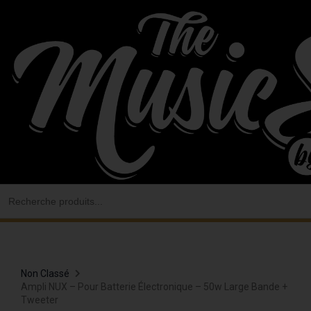
Aller
au
contenu
Search
for:
Non Classé
Ampli NUX – Pour Batterie Électronique – 50w Large Bande +
Tweeter