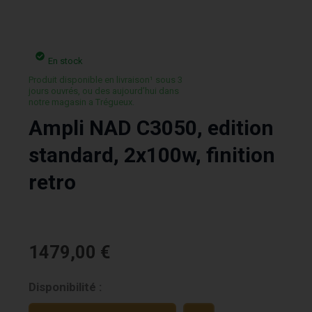
En stock
Produit disponible en livraison¹ sous 3
jours ouvrés, ou des aujourd’hui dans
notre magasin a Trégueux.
Ampli NAD C3050, edition
standard, 2x100w, finition
retro
1479,00
€
quantité
Disponibilité :
de