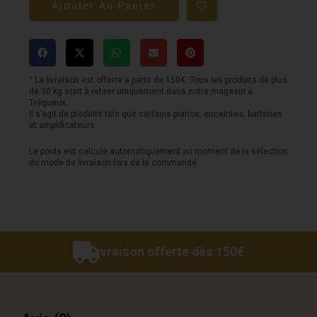
Ajouter Au Panier
Ampli
NAD
C3050,
edition
¹ La livraison est offerte a partir de 150€. Tous les produits de plus
de 30 kg sont à retirer uniquement dans notre magasin à
standard,
Trégueux.
Il s’agit de produits tels que certains pianos, enceintes, batteries
2x100w,
et amplificateurs.
finition
Le poids est calculé automatiquement au moment de la sélection
du mode de livraison lors de la commande.
retro
Livraison offerte dès 150€