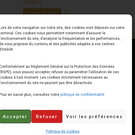
299,00
€
STOCK ÉPUISÉ
Lors de votre navigation sur notre site, des cookies sont déposés sur votre
terminal. Ces cookies nous permettent notamment d’assurer le
fonctionnement du site, d’analyser la fréquentation et les performances,
de vous proposer du contenu et des publicités adaptés à vos centres
ct
Horaires
d’intérêt.
udiard
Du Lundi au Vendredi
Conformément au Règlement Général sur la Protection des Données
(RGPD), vous pouvez accepter, refuser ou paramétrer l’utilisation de ces
x
10h00 – 12h30 // 14h00 –
cookies à tout moment. Les cookies strictement nécessaires au
19h00
fonctionnement du site ne peuvent pas être désactivés.
e-loops.fr
Le Samedi
Pour en savoir plus, consultez notre
politique de confidentialité
.
10h00 – 12h30 // 14h00 –
18h00
Accepter
Refuser
Voir les préférences
Politique de cookies