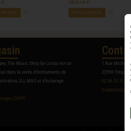
0
€
3800,00
€
 ÉPUISÉ
STOCK ÉPUISÉ
asin
Conta
gne, The Music Shop by Loops est un
1 Rue Michel A
sé dans la vente d’instruments de
22950 Trégueu
risation, DJ, MAO et d’éclairage.
02 96 52 52 52
magasin@group
roupe LOOPS