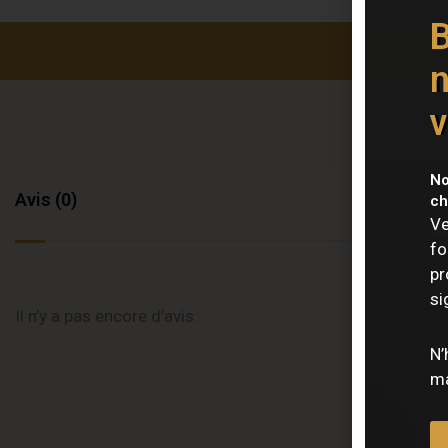
B
n
v
No
Avis (0)
ch
Ve
fo
pr
si
Il n’y a pas encore d’avis.
N’
ma