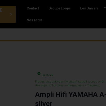
Contact
Groupe Loops
Les Univers
E
Nos actus
En stock
Produit disponible en livraison¹ sous 3 jours ouvrés,
des aujourd’hui dans notre magasin a Trégueux.
Ampli Hifi YAMAHA A
silver