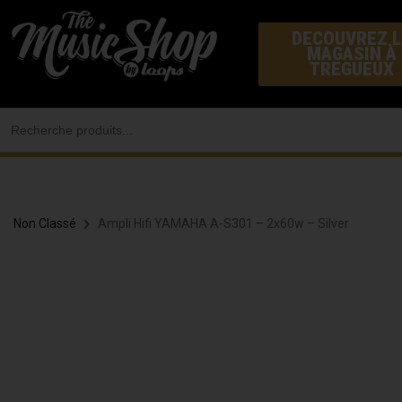
Aller
DECOUVREZ L
au
MAGASIN À
contenu
TREGUEUX
Search
for:
Non Classé
Ampli Hifi YAMAHA A-S301 – 2x60w – Silver