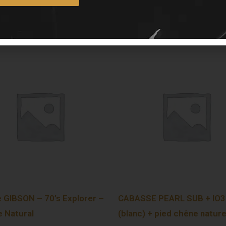
e GIBSON – 70’s Explorer –
CABASSE PEARL SUB + IO3
e Natural
(blanc) + pied chêne nature