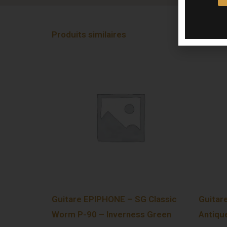
Produits similaires
Guitare EPIPHONE – SG Classic
Guitar
Worm P-90 – Inverness Green
Antiqu