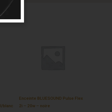
Enceinte BLUESOUND Pulse Flex
l/blanc
2i – 20w – noire