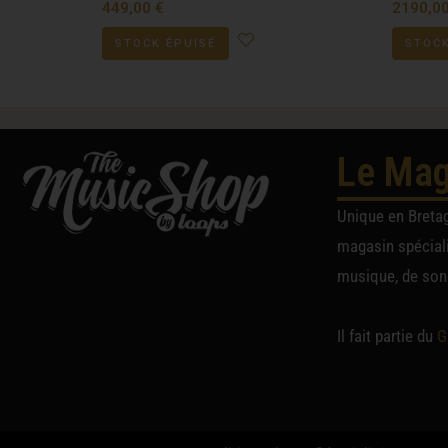
449,00
€
2190,0
STOCK ÉPUISÉ
STOCK
Le Mag
Unique en Breta
magasin spéciali
musique, de sono
Il fait partie du
G