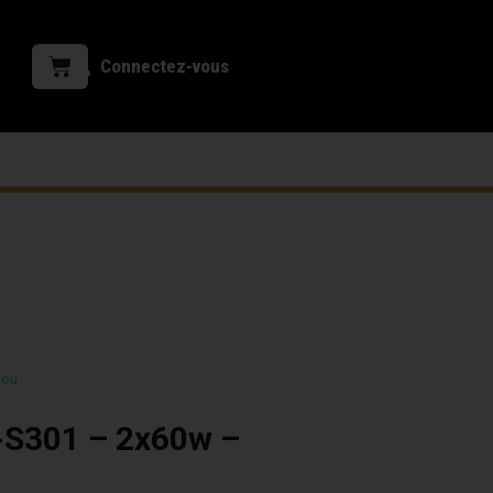
Connectez-vous
 ou
-S301 – 2x60w –