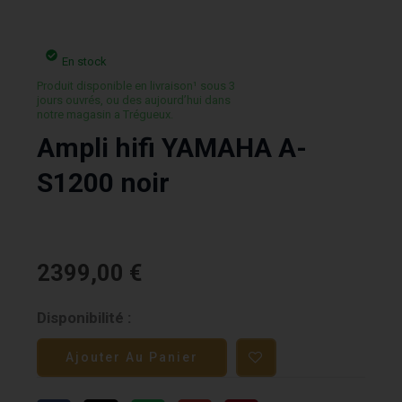
En stock
Produit disponible en livraison¹ sous 3
jours ouvrés, ou des aujourd’hui dans
notre magasin a Trégueux.
Ampli hifi YAMAHA A-
S1200 noir
2399,00
€
quantité
Disponibilité :
de
Ajouter Au Panier
Ampli
hifi