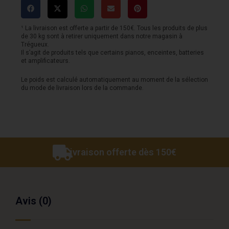
YAMAHA
A-
¹ La livraison est offerte a partir de 150€. Tous les produits de plus
de 30 kg sont à retirer uniquement dans notre magasin à
S1200
Trégueux.
Il s’agit de produits tels que certains pianos, enceintes, batteries
noir
et amplificateurs.
Le poids est calculé automatiquement au moment de la sélection
du mode de livraison lors de la commande.
Livraison offerte dès 150€
Avis (0)