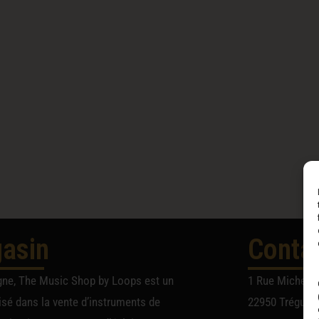
asin
Conta
gne, The Music Shop by Loops est un
1 Rue Michel A
sé dans la vente d’instruments de
22950 Trégueu