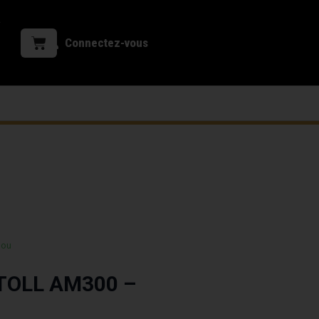
Connectez-vous
 ou
ATOLL AM300 –