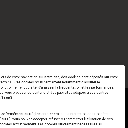
Lors de votre navigation sur notre site, des cookies sont déposés sur votre
terminal. Ces cookies nous permettent notamment d’assurer le
fonctionnement du site, d’analyser la fréquentation et les performances,
de vous proposer du contenu et des publicités adaptés à vos centres
ct
Horaires
d’intérêt.
udiard
Du Lundi au Vendredi
Conformément au Règlement Général sur la Protection des Données
(RGPD), vous pouvez accepter, refuser ou paramétrer l’utilisation de ces
x
10h00 – 12h30 // 14h00 –
cookies à tout moment. Les cookies strictement nécessaires au