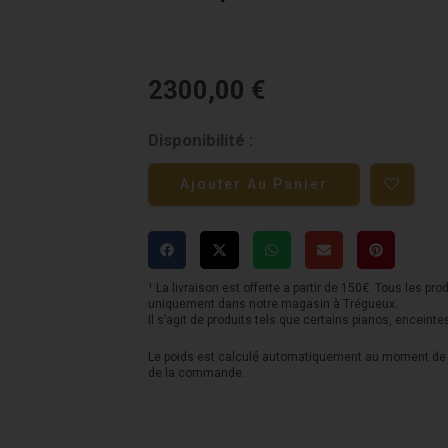
2300,00
€
quantité
Disponibilité :
de
Ajouter Au Panier
Ampli
de
puissance
ATOLL
¹ La livraison est offerte a partir de 150€. Tous les pro
uniquement dans notre magasin à Trégueux.
AM300
Il s’agit de produits tels que certains pianos, enceinte
-
Le poids est calculé automatiquement au moment de l
de la commande.
150w/canal