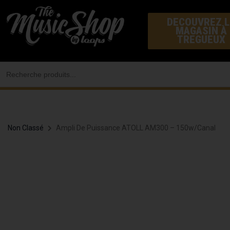
Aller
DECOUVREZ L
au
MAGASIN À
contenu
TREGUEUX
Search
for:
Non Classé
Ampli De Puissance ATOLL AM300 – 150w/canal