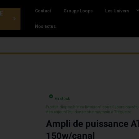
Contact
Groupe Loops
Les Univers
E
Nos actus
En stock
Produit disponible en livraison¹ sous 3 jours ouvrés,
des aujourd’hui dans notre magasin a Trégueux.
Ampli de puissance 
150w/canal