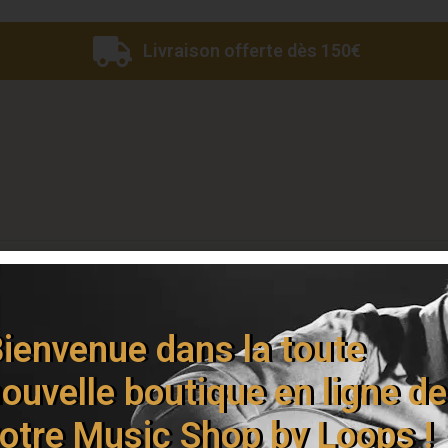
Livraison offerte dès 150€
Vous devez être
connecté
pour publier un avis.
ienvenue dans la toute
ouvelle boutique en ligne de
otre Music Shop by Loops !