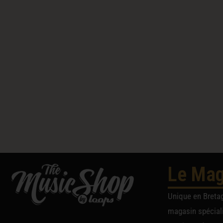
Le Mag
Unique en Breta
magasin spéciali