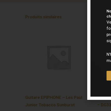
No
ch
Produits similaires
Ve
fo
pr
si
N’
ma
Guitare EPIPHONE – Les Paul
Guitar
Junior Tobacco Sunburst
– DG33