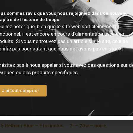
us sommes ravis que vous nous rejoigniez dans ce nouveau
apitre de l'histoire de Loops.
uillez noter que, bien que le site web soit pleinement
nctionnel, il est encore en cours d’alimentation avec des
oduits. Si vous ne trouvez pas un article sur le site, cela ne
gnifie pas pour autant que nous ne l’avons pas en stock !
hésitez pas à nous appeler si vous avez des questions sur d
rques ou des produits spécifiques.
J'ai tout compris !
e EPIPHONE – Dave GROHL
Enceinte BLUESOUND Pulse
5 Pelham Blue – Etui inclus
2i – 20w – noire