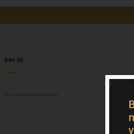
Avis (0)
Il n’y a pas encore d’avis.
B
n
v