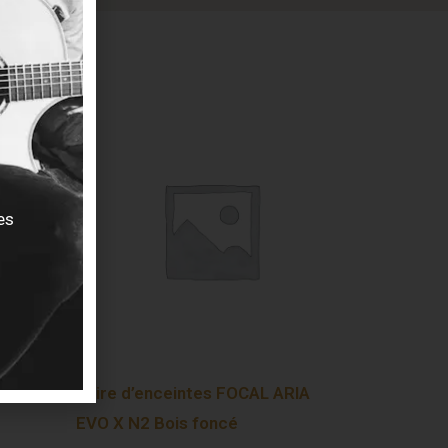
es
 Flex
Paire d’enceintes FOCAL ARIA
EVO X N2 Bois foncé