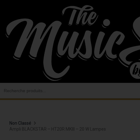
Aller
au
contenu
Search
for:
Non Classé
Ampli BLACKSTAR – HT20R MKIII – 20 W Lampes