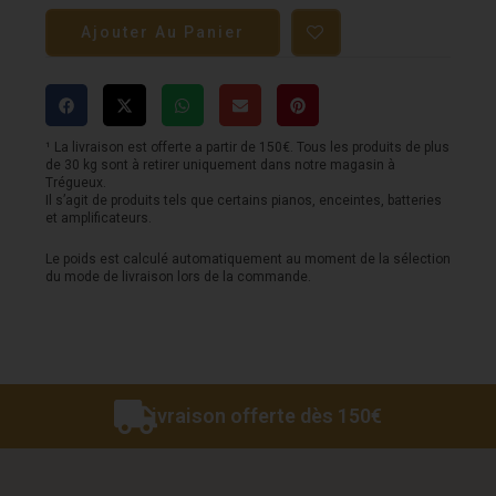
de
Ajouter Au Panier
Ampli
BLACKSTAR
-
HT20R
¹ La livraison est offerte a partir de 150€. Tous les produits de plus
de 30 kg sont à retirer uniquement dans notre magasin à
MKII
Trégueux.
Il s’agit de produits tels que certains pianos, enceintes, batteries
-
et amplificateurs.
20
Le poids est calculé automatiquement au moment de la sélection
du mode de livraison lors de la commande.
W
lampes
Livraison offerte dès 150€