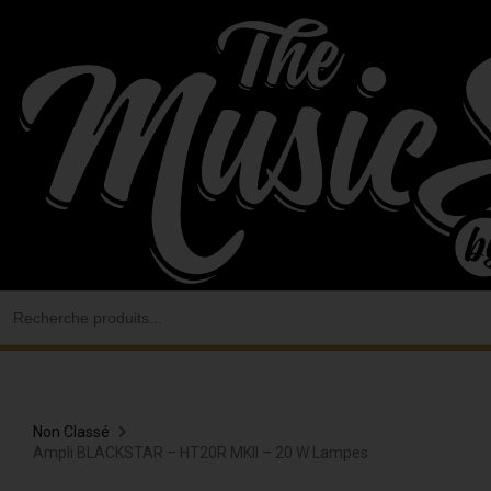
Aller
au
contenu
Search
for:
Non Classé
Ampli BLACKSTAR – HT20R MKII – 20 W Lampes