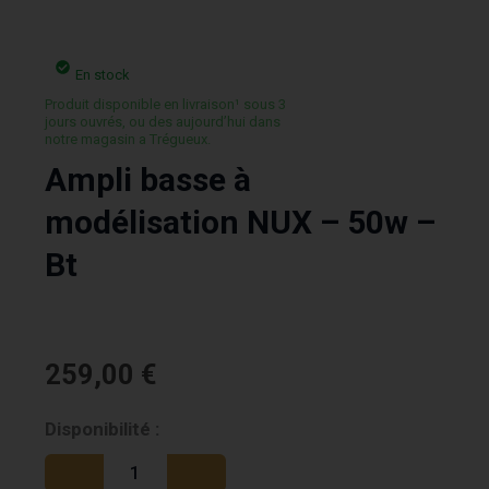
En stock
Produit disponible en livraison¹ sous 3
jours ouvrés, ou des aujourd’hui dans
notre magasin a Trégueux.
Ampli basse à
modélisation NUX – 50w –
Bt
259,00
€
quantité
Disponibilité :
de