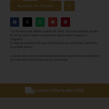
Ampli
Ajouter Au Panier
basse
à
modélisation
NUX
¹ La livraison est offerte a partir de 150€. Tous les produits de plus
de 30 kg sont à retirer uniquement dans notre magasin à
-
Trégueux.
Il s’agit de produits tels que certains pianos, enceintes, batteries
50w
et amplificateurs.
-
Le poids est calculé automatiquement au moment de la sélection
Bt
du mode de livraison lors de la commande.
Livraison offerte dès 150€