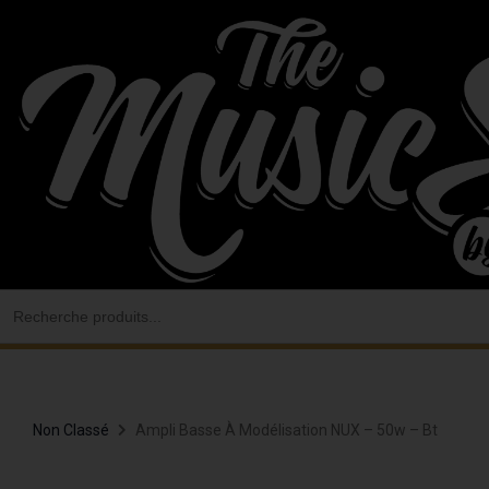
Aller
au
contenu
Search
for:
Non Classé
Ampli Basse À Modélisation NUX – 50w – Bt