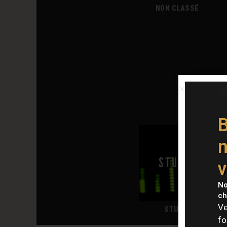
NON CLASSÉ
B
n
v
No
ch
Ve
STUDIO
fo