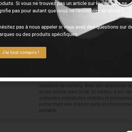
oduits. Si vous ne trouvez pas un article sur le site, cela ne
its Identifiés “hot Shoe”
gnifie pas pour autant que nous ne l’avons pas en stock !
ultats
hésitez pas à nous appeler si vous avez des questions sur d
rques ou des produits spécifiques.
Shure MoveMic MV88+
Le MoveMic 88+ est un microphone sans fil
offrant quatre directivités sélectionnables (s
J'ai tout compris !
cardioïde, bidirectionnelle et MS) pour s’adap
diverses situations d’enregistrement.
Il se c
directement aux smartphones via les applica
MOTIV™, ou à des caméras et ordinateurs à l’
récepteur MoveMic, offrant une flexibilité m
créateurs de contenu.
Avec une autonomie de
et une portée sans fil de 30 mètres, il est idé
vidéastes, journalistes mobiles et podcasteu
recherchant une solution audio professionnel
portable.
​