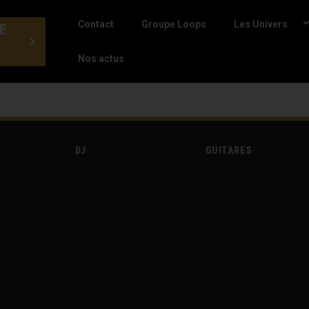
Contact
Groupe Loops
Les Univers
E
Nos actus
DJ
GUITARES