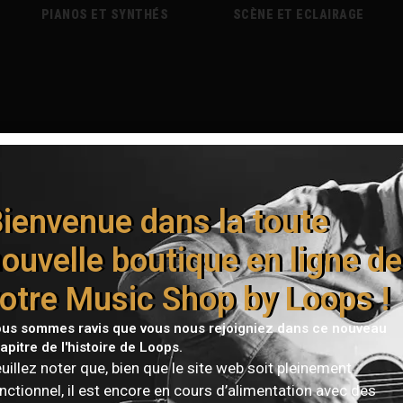
PIANOS ET SYNTHÉS
SCÈNE ET ECLAIRAGE
ienvenue dans la toute
ouvelle boutique en ligne de
otre Music Shop by Loops !
us sommes ravis que vous nous rejoigniez dans ce nouveau
apitre de l'histoire de Loops.
uillez noter que, bien que le site web soit pleinement
nctionnel, il est encore en cours d’alimentation avec des