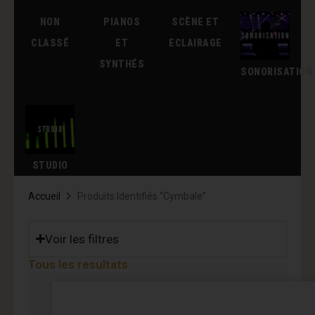
NON
PIANOS
SCÈNE ET
CLASSÉ
ET
ECLAIRAGE
SYNTHÉS
SONORISATION
STUDIO
Accueil
Produits Identifiés “cymbale”
Voir les filtres
Tous les resultats
Page
Page