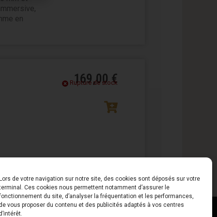
 immersive,
omme en
169,00
€
Rupture de stock
Lors de votre navigation sur notre site, des cookies sont déposés sur votre
terminal. Ces cookies nous permettent notamment d’assurer le
fonctionnement du site, d’analyser la fréquentation et les performances,
de vous proposer du contenu et des publicités adaptés à vos centres
d’intérêt.