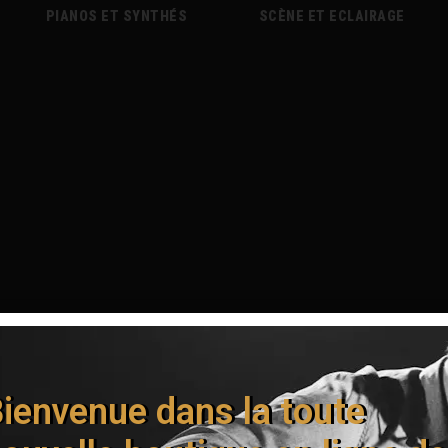
PIANOS ET SYNTHÉS
SCÈNE ET ECLAIRAGE
ienvenue dans la toute