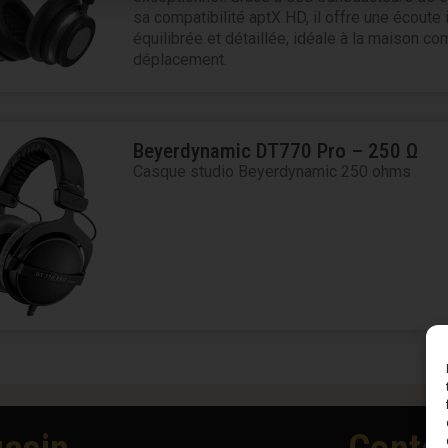
sa compatibilité aptX HD, il offre une écoute
équilibrée et détaillée, idéale à la maison c
déplacement.
Beyerdynamic DT770 Pro – 250 Ω
Casque studio Beyerdynamic 250 ohms