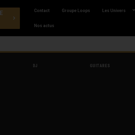
Contact
Groupe Loops
Les Univers
E
Nos actus
DJ
GUITARES