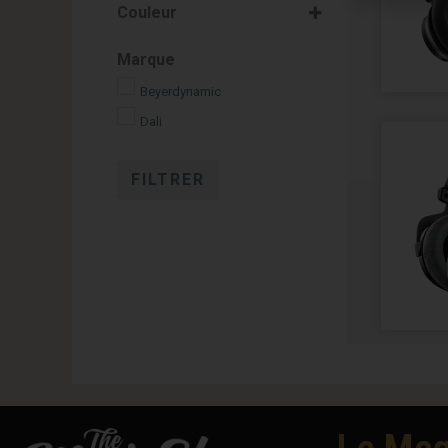
Couleur
Gris
Marque
Noir
Beyerdynamic
Dali
FILTRER