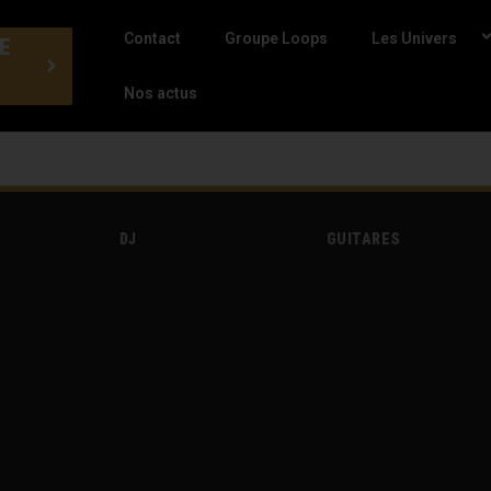
Contact
Groupe Loops
Les Univers
E
Nos actus
DJ
GUITARES