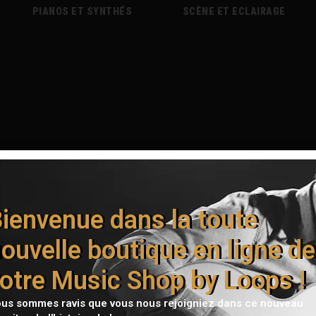
PIANOS ET SYNTHÉS
SCÈNE ET ECLAIRAGE
ienvenue dans la toute
ouvelle boutique en ligne de
otre Music Shop by Loops !
us sommes ravis que vous nous rejoigniez dans ce nouveau