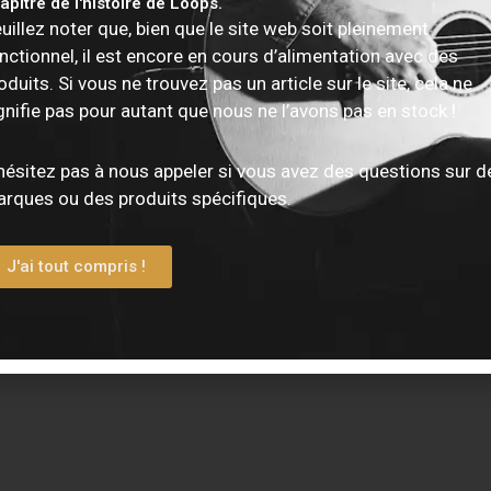
apitre de l'histoire de Loops.
uillez noter que, bien que le site web soit pleinement
uits Identifiés “80 Ohm”
nctionnel, il est encore en cours d’alimentation avec des
ultats
oduits. Si vous ne trouvez pas un article sur le site, cela ne
gnifie pas pour autant que nous ne l’avons pas en stock !
Beyerdynamic DT770 Pro – 80 Ω
Casque studio BEYERDYNAMIC fermé 80 o
hésitez pas à nous appeler si vous avez des questions sur d
rques ou des produits spécifiques.
J'ai tout compris !