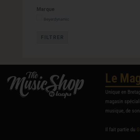
Gris
Marque
Noir
Beyerdynamic
FILTRER
Le Mag
Unique en Breta
magasin spéciali
musique, de sono
Il fait partie du
G