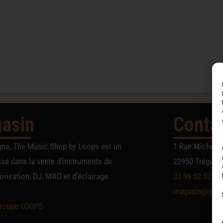
asin
Conta
gne, The Music Shop by Loops est un
1 Rue Michel A
sé dans la vente d’instruments de
22950 Trégueu
risation, DJ, MAO et d’éclairage.
02 96 52 52 52
magasin@group
roupe LOOPS