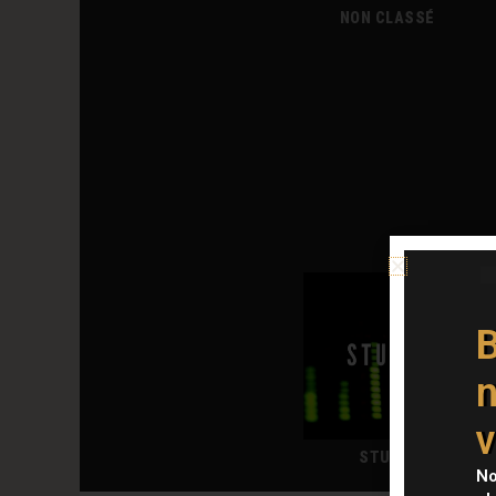
NON CLASSÉ
B
n
v
STUDIO
No