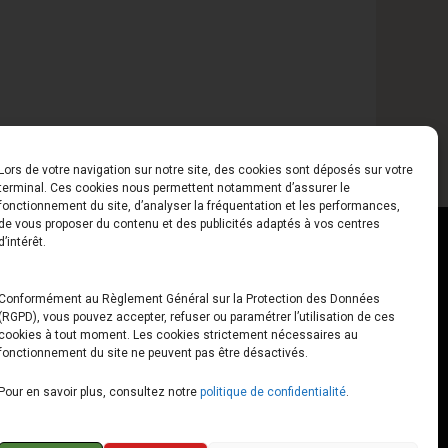
Lors de votre navigation sur notre site, des cookies sont déposés sur votre
terminal. Ces cookies nous permettent notamment d’assurer le
fonctionnement du site, d’analyser la fréquentation et les performances,
de vous proposer du contenu et des publicités adaptés à vos centres
ct
Horaires
d’intérêt.
udiard
Du Lundi au Vendredi
Conformément au Règlement Général sur la Protection des Données
(RGPD), vous pouvez accepter, refuser ou paramétrer l’utilisation de ces
x
10h00 – 12h30 // 14h00 –
cookies à tout moment. Les cookies strictement nécessaires au
19h00
fonctionnement du site ne peuvent pas être désactivés.
e-loops.fr
Le Samedi
Pour en savoir plus, consultez notre
politique de confidentialité
.
10h00 – 12h30 // 14h00 –
18h00