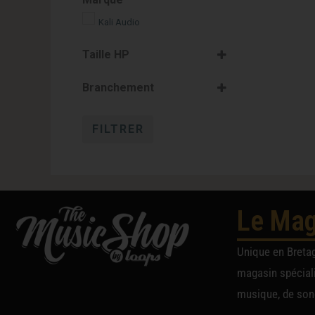
Kali Audio
Taille HP
4.5"
Branchement
FILTRER
Le Mag
Unique en Breta
magasin spéciali
musique, de sono