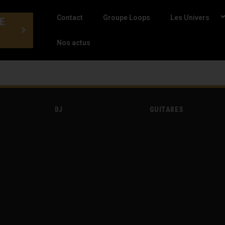
Contact
Groupe Loops
Les Univers
E
Nos actus
DJ
GUITARES