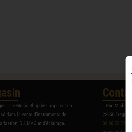
asin
Conta
gne, The Music Shop by Loops est un
1 Rue Michel A
sé dans la vente d’instruments de
22950 Trégueu
risation, DJ, MAO et d’éclairage.
02 96 52 52 52