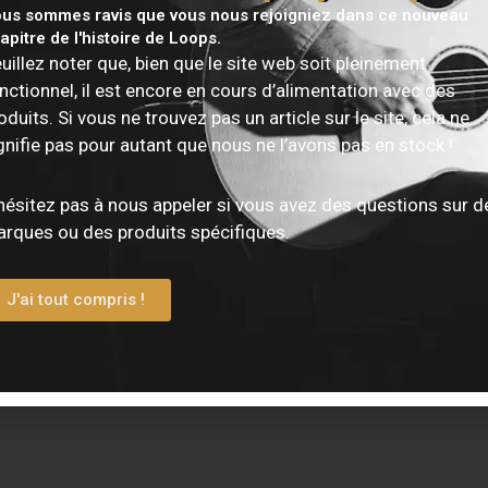
us sommes ravis que vous nous rejoigniez dans ce nouveau
its Identifiés “4.5"”
apitre de l'histoire de Loops.
uillez noter que, bien que le site web soit pleinement
ultats
nctionnel, il est encore en cours d’alimentation avec des
oduits. Si vous ne trouvez pas un article sur le site, cela ne
Kali Audio LP-UNF (Paire) – Noir
gnifie pas pour autant que nous ne l’avons pas en stock !
Le
Kali Audio LP-UNF
est un système d’enc
monitoring ultra-nearfield bi-amplifié de 160
pour offrir une précision exceptionnelle sur 
hésitez pas à nous appeler si vous avez des questions sur d
en petit espace. Grâce à sa connectivité com
rques ou des produits spécifiques.
(USB-C, Bluetooth, TRS, RCA) et sa réponse 
jusqu’à
39 Hz
, il délivre un son professionnel,
équilibré, même à courte distance.
J'ai tout compris !