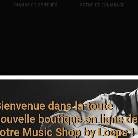
PIANOS ET SYNTHÉS
SCÈNE ET ECLAIRAGE
ienvenue dans la toute
ouvelle boutique en ligne de
otre Music Shop by Loops !