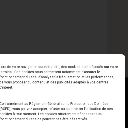
Lors de votre navigation sur notre site, des cookies sont déposés sur votre
terminal. Ces cookies nous permettent notamment d’assurer le
fonctionnement du site, d’analyser la fréquentation et les performances,
de vous proposer du contenu et des publicités adaptés à vos centres
ct
Horaires
d’intérêt.
udiard
Du Lundi au Vendredi
Conformément au Règlement Général sur la Protection des Données
(RGPD), vous pouvez accepter, refuser ou paramétrer l’utilisation de ces
x
10h00 – 12h30 // 14h00 –
cookies à tout moment. Les cookies strictement nécessaires au
19h00
fonctionnement du site ne peuvent pas être désactivés.