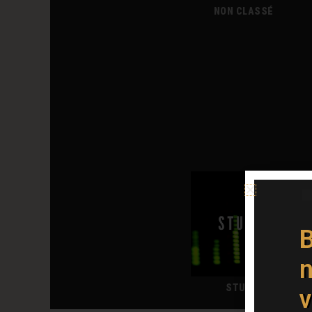
NON CLASSÉ
B
n
STUDIO
v