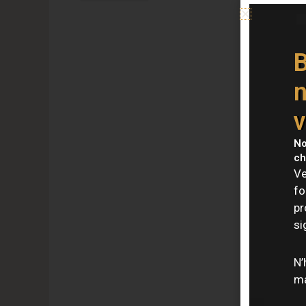
20W
2W
40W
B
5W
n
60W
6W
v
No
ch
Ve
fo
pr
si
N’
ma