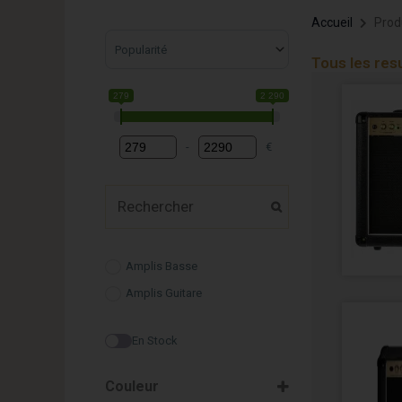
Accueil
Produ
Sort Products
Tous les res
279
2 290
-
€
Minimum Price
Maximum Price
Amplis Basse
Amplis Guitare
En Stock
Couleur