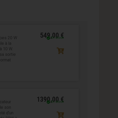
549,00
€
mpes 20 W
En stock
le à la
à 10 W.
sa sortie
format
1390,00
€
cateur
En stock
le son
té d’un