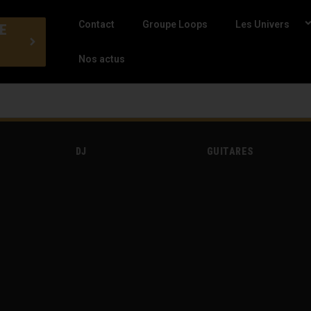
Contact
Groupe Loops
Les Univers
E
Nos actus
DJ
GUITARES