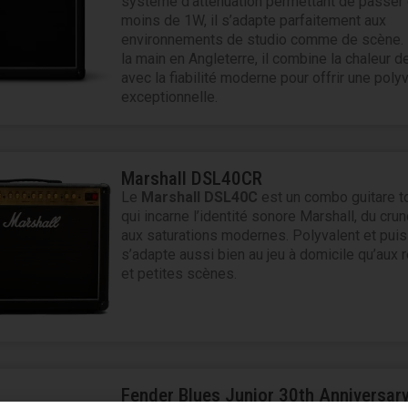
système d’atténuation permettant de passer
moins de 1W, il s’adapte parfaitement aux
environnements de studio comme de scène. 
la main en Angleterre, il combine la chaleur 
avec la fiabilité moderne pour offrir une poly
exceptionnelle.
Marshall DSL40CR
Le
Marshall
DSL40C
est un combo guitare t
qui incarne l’identité sonore Marshall, du cru
aux saturations modernes. Polyvalent et puiss
s’adapte aussi bien au jeu à domicile qu’aux 
et petites scènes.
Fender Blues Junior 30th Anniversar