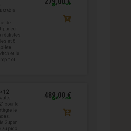
279,00
€
à
En stock
justable
ipé de
t-parleur
 réalistes
les et 8
mplète
itch et le
 Amp™ et
1×12
489,00
€
watts
En stock
″ pour la
ntègre le
ndes,
gie Super
 au pied.