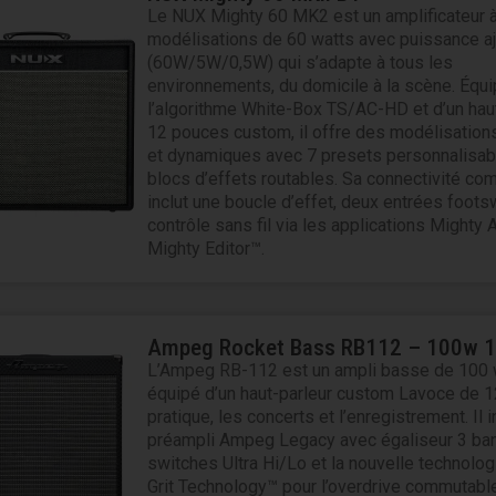
Le NUX Mighty 60 MK2 est un amplificateur 
modélisations de 60 watts avec puissance a
(60W/5W/0,5W) qui s’adapte à tous les
environnements, du domicile à la scène. Équ
l’algorithme White-Box TS/AC-HD et d’un hau
12 pouces custom, il offre des modélisations
et dynamiques avec 7 presets personnalisab
blocs d’effets routables. Sa connectivité co
inclut une boucle d’effet, deux entrées footsw
contrôle sans fil via les applications Mighty
Mighty Editor™.
Ampeg Rocket Bass RB112 – 100w 
L’Ampeg RB-112 est un ampli basse de 100 
équipé d’un haut-parleur custom Lavoce de 12
pratique, les concerts et l’enregistrement. Il i
préampli Ampeg Legacy avec égaliseur 3 ba
switches Ultra Hi/Lo et la nouvelle technolo
Grit Technology™ pour l’overdrive commutable