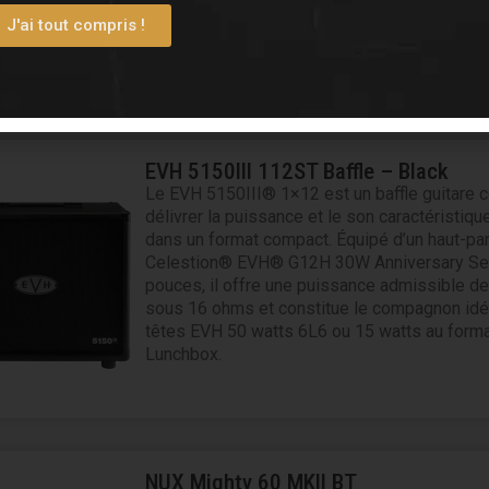
au pied. Son haut-parleur Jensen Blackbird 4
J'ai tout compris !
12″ délivre une tonalité vintage authentique p
pour les concerts en club, la pratique domest
enregistrements studio.
EVH 5150III 112ST Baffle – Black
Le EVH 5150III® 1×12 est un baffle guitare 
délivrer la puissance et le son caractéristiq
dans un format compact. Équipé d’un haut-par
Celestion® EVH® G12H 30W Anniversary Se
pouces, il offre une puissance admissible d
sous 16 ohms et constitue le compagnon idé
têtes EVH 50 watts 6L6 ou 15 watts au form
Lunchbox.
NUX Mighty 60 MKII BT