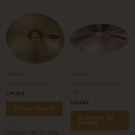
Cymbales
Cymbales
Sabian SBR Ride 20″
Sabian STRATUS Crash
16″
139,00
€
269,00
€
STOCK ÉPUISÉ
AJOUTER AU
PANIER
La Sabian SBR 20″ Ride