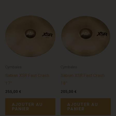
Cymbales
Cymbales
Sabian XSR Fast Crash
Sabian XSR Fast Crash
17″
18″
255,00
€
205,00
€
AJOUTER AU
AJOUTER AU
PANIER
PANIER