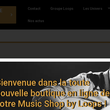
Contact
Groupe Loops
Les Univers
E
Nos actus
ienvenue dans la toute
ouvelle boutique en ligne de
otre Music Shop by Loops !