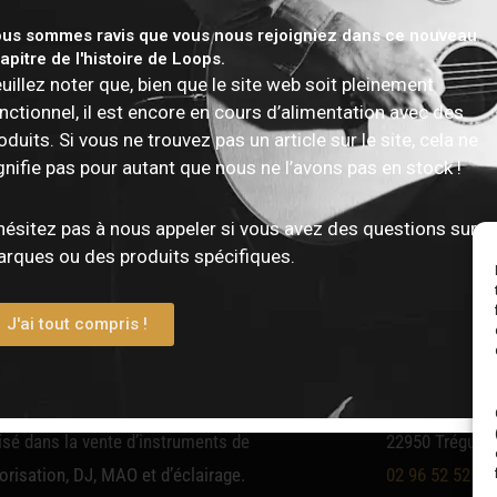
us sommes ravis que vous nous rejoigniez dans ce nouveau
apitre de l'histoire de Loops.
uillez noter que, bien que le site web soit pleinement
nctionnel, il est encore en cours d’alimentation avec des
tion.
oduits. Si vous ne trouvez pas un article sur le site, cela ne
gnifie pas pour autant que nous ne l’avons pas en stock !
hésitez pas à nous appeler si vous avez des questions sur d
rques ou des produits spécifiques.
J'ai tout compris !
asin
Conta
gne, The Music Shop by Loops est un
1 Rue Michel A
sé dans la vente d’instruments de
22950 Trégueu
risation, DJ, MAO et d’éclairage.
02 96 52 52 52