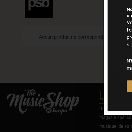
No
ch
Ve
fo
Aucun produit ne correspond à votre sélec
pr
si
N’
ma
Le Mag
Unique en Breta
magasin spéciali
musique, de sono