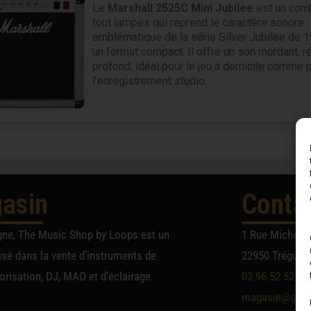
Le
Marshall
2525C Mini Jubilee
est un com
tout lampes qui reprend le caractère sonore
emblématique de la série Silver Jubilee de 
un format compact. Il offre un son mordant, ré
profond, idéal pour le jeu à domicile comme 
l’enregistrement studio.
asin
Conta
gne, The Music Shop by Loops est un
1 Rue Michel A
sé dans la vente d’instruments de
22950 Trégueu
risation, DJ, MAO et d’éclairage.
02 96 52 52 52
magasin@group