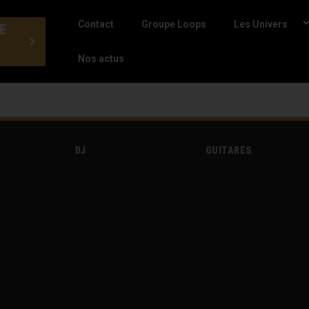
Contact
Groupe Loops
Les Univers
E
Nos actus
DJ
GUITARES