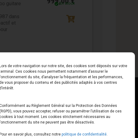
999,00
€
bo guitare
En stock
1987 dans
actif et
pour
Lors de votre navigation sur notre site, des cookies sont déposés sur votre
terminal. Ces cookies nous permettent notamment d’assurer le
fonctionnement du site, d’analyser la fréquentation et les performances,
de vous proposer du contenu et des publicités adaptés à vos centres
ct
Horaires
d’intérêt.
udiard
Du Lundi au Vendredi
Conformément au Règlement Général sur la Protection des Données
(RGPD), vous pouvez accepter, refuser ou paramétrer l’utilisation de ces
x
10h00 – 12h30 // 14h00 –
cookies à tout moment. Les cookies strictement nécessaires au
19h00
fonctionnement du site ne peuvent pas être désactivés.
e-loops.fr
Le Samedi
Pour en savoir plus, consultez notre
politique de confidentialité
.