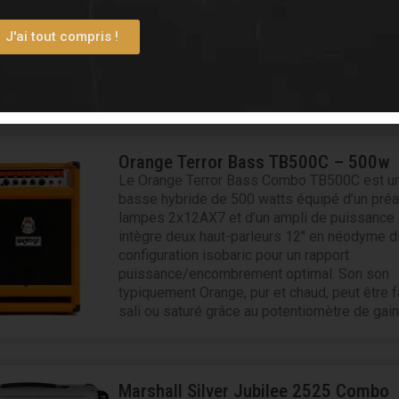
répétition grâce à sa réduction de puissance 
Avec ses deux canaux, sa reverb intégrée et 
J'ai tout compris !
émulée, il offre tout le son Marshall dans un 
complet et accessible.
Orange Terror Bass TB500C – 500w
Le Orange Terror Bass Combo TB500C est un
basse hybride de 500 watts équipé d’un préa
lampes 2x12AX7 et d’un ampli de puissance c
intègre deux haut-parleurs 12″ en néodyme 
configuration isobaric pour un rapport
puissance/encombrement optimal. Son son
typiquement Orange, pur et chaud, peut être 
sali ou saturé grâce au potentiomètre de gain
Marshall Silver Jubilee 2525 Combo