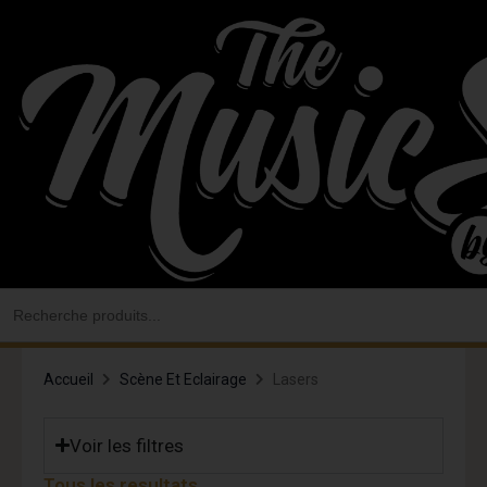
Aller
au
contenu
Search
for:
Accueil
Scène Et Eclairage
Lasers
Voir les filtres
Tous les resultats