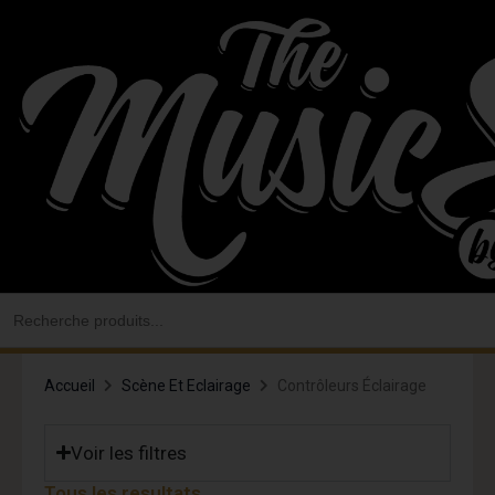
Aller
au
contenu
Search
for:
Accueil
Scène Et Eclairage
Contrôleurs Éclairage
Voir les filtres
Tous les resultats