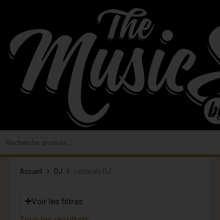
Aller
au
contenu
Search
for:
Accueil
DJ
Lecteurs DJ
Voir les filtres
Tous les resultats