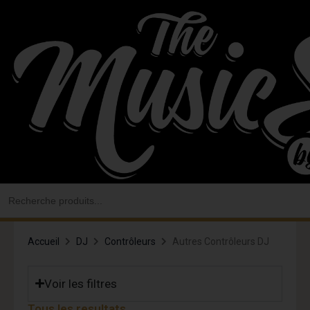
Aller
au
contenu
Search
for:
Accueil
DJ
Contrôleurs
Autres Contrôleurs DJ
Voir les filtres
Tous les resultats